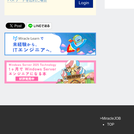
Login
>MiracleJOB
TOP