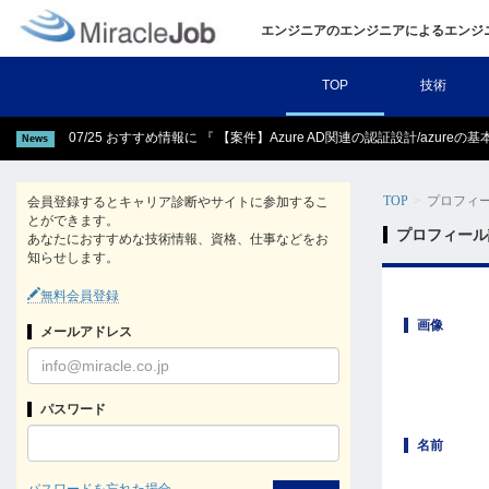
エンジニアのエンジニアによるエンジ
TOP
技術
07/25 おすすめ情報に 『 【案件】Azure AD関連の認証設計/azure
News
TOP
プロフィ
会員登録するとキャリア診断やサイトに参加するこ
とができます。
プロフィール
あなたにおすすめな技術情報、資格、仕事などをお
知らせします。
無料会員登録
画像
メールアドレス
パスワード
名前
パスワードを忘れた場合