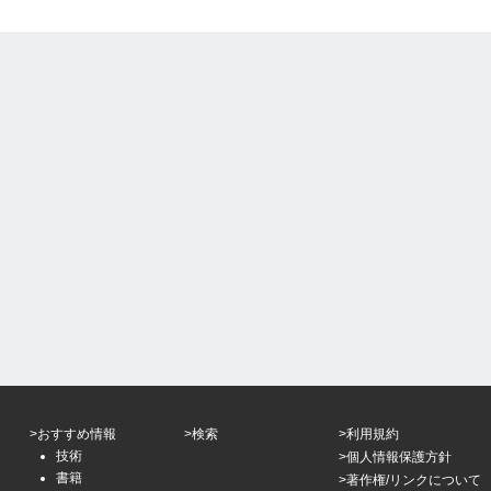
>おすすめ情報
>検索
>利用規約
技術
>個人情報保護方針
書籍
>著作権/リンクについて